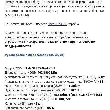
коммуникационное оборудование для беспроводной передачи данных в
системах дистанционного мониторинга и диспетчеризации оборудования.
В качестве основного канала передачи данных используются мобильные
сети GSM и GPRS.
Комплектация: модем, паспорт,
кабель RS232
, коробка
Модем предназначен для диспетчеризации тепла, воды, газа,
электричества, а так же управления погодной автоматики под
управлением Энерготроники.
Подключение к другим АИИС не
поддерживается.
Руководство пользователя (pdf, 630кб)
Модуль GSM -
TelitGL865-Dual V3.1
Диапазон частот -
GSM 900/1800 МГц
Максимальная излучаемая мощность радиопередатчика (900 МГц) -
2 Вт
Максимальная излучаемая мощность радиопередатчика (1800МГц) -
1Вт
Чувствительность радиоприемника (900МГц) -
108dBm
Чувствительность радиоприемника (1800МГц) -
107dBm
Скорость передачи данных (GPRS) -
85,6 Кбит/с (DL) | 42,8 Кбит/с (UL)
Скорость передачи данных (CSD) -
9600 бит/сек
Количество SIM карт -
2 шт.
Тип антенного разъёма (ANT) -
SMA