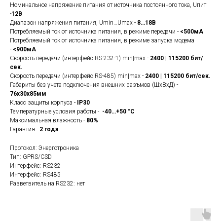
Номинальное напряжение питания от источника постоянного тока, Uпит
-
12В
Диапазон напряжения питания, Umin…Umax -
8…18В
Потребляемый ток от источника питания, в режиме передачи -
<500мА
Потребляемый ток от источника питания, в режиме запуска модема
-
<900мА
Скорость передачи (интерфейс RS-232-1) min|max -
2400 | 115200 бит/
сек.
Скорость передачи (интерфейс RS-485) min|max -
2400 | 115200 бит/сек.
Габариты без учета подключения внешних разъмов (ШхВхД) -
76х30х85мм
Класс защиты корпуса -
IP30
Температурные условия работы -
-40…+50 °C
Максимальная влажность -
80%
Гарантия -
2 года
Протокол: Энерготроника
Тип: GPRS/CSD
Интерфейс: RS232
Интерфейс: RS485
Разветвитель на RS232: нет